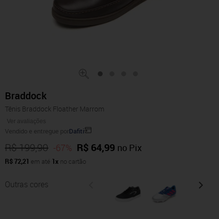
Braddock
Tênis Braddock Floather Marrom
Ver avaliações
Vendido e entregue por
Dafiti
R$ 199,90
R$ 64,99
-67%
no Pix
R$ 72,21
em até
1x
no cartão
Outras cores