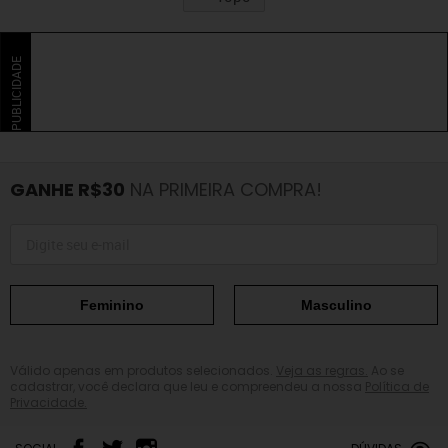
PUBLICIDADE
GANHE R$30
NA PRIMEIRA COMPRA!
Feminino
Masculino
Válido apenas em produtos selecionados.
Veja as regras.
Ao se
cadastrar, você declara que leu e compreendeu a nossa
Política de
Privacidade.