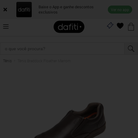
Baixe o App e ganhe descontos
Ver no app
exclusivos
Tênis
Tênis Braddock Floather Marrom