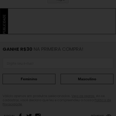
PUBLICIDADE
GANHE R$30
NA PRIMEIRA COMPRA!
Feminino
Masculino
Válido apenas em produtos selecionados.
Veja as regras.
Ao se
cadastrar, você declara que leu e compreendeu a nossa
Política de
Privacidade.